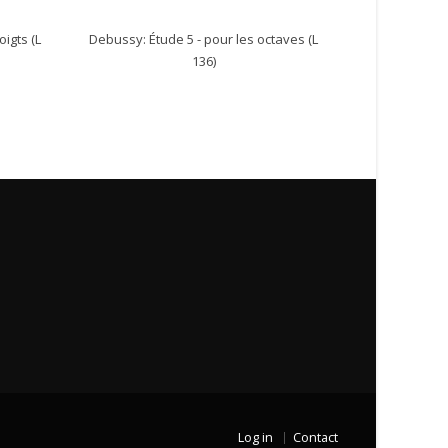
igts (L
Debussy: Étude 5 - pour les octaves (L
136)
Log in
Contact