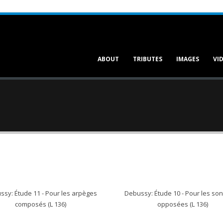
Main
ABOUT
TRIBUTES
IMAGES
VI
navigation
sy: Étude 11 - Pour les arpèges
Debussy: Étude 10 - Pour les son
composés (L 136)
opposées (L 136)