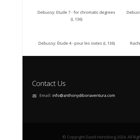
Debussy: Etude 7 - for chromatic degrees
Debuss
(L 136)
Debussy: Étude 4 - pour les sixtes (L 136)
Rach
Contact Us
Email:
info@anthonydibonaventura.com
© Copyright David Hertzberg 2024. All Rig